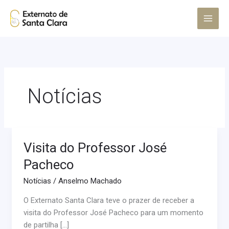
Skip
Main
to
Menu
content
Notícias
Visita do Professor José
Visita
do
Pacheco
Professor
Notícias
/
Anselmo Machado
José
Pacheco
O Externato Santa Clara teve o prazer de receber a
visita do Professor José Pacheco para um momento
de partilha […]