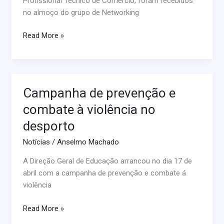
Profissional Técnico de Comércio, foram recebidos
no almoço do grupo de Networking
Read More »
Campanha de prevenção e
Campanha
de
combate à violência no
prevenção
desporto
e
combate
Notícias
/
Anselmo Machado
à
A Direção Geral de Educação arrancou no dia 17 de
violência
abril com a campanha de prevenção e combate á
no
violência
desporto
Read More »