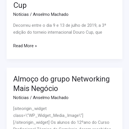
internacional
Cup
Douro
Notícias
/
Anselmo Machado
Cup
Decorreu entre o dia 9 e 13 de julho de 2019, a 3ª
edição do torneio internacional Douro Cup, que
Read More »
Almoço do grupo Networking
Almoço
do
Mais Negócio
grupo
Notícias
/
Anselmo Machado
Networking
Mais
[siteorigin_widget
Negócio
class=\”WP_Widget_Media_Image\”]
[/siteorigin_widget] Os alunos do 12ºano do Curso