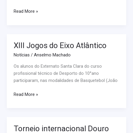
Read More »
XIII Jogos do Eixo Atlântico
XIII
Jogos
Notícias
/
Anselmo Machado
do
Eixo
Os alunos do Externato Santa Clara do curso
Atlântico
profissional técnico de Desporto do 10°ano
participaram, nas modalidades de Basquetebol (João
Read More »
Torneio internacional Douro
Torneio