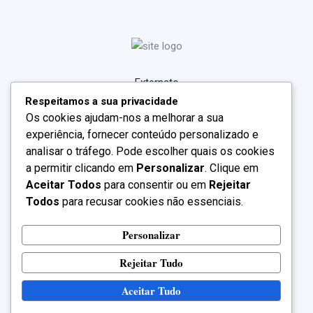
Externato
Respeitamos a sua privacidade
Oferta Formativa
Os cookies ajudam-nos a melhorar a sua
Projetos
experiência, fornecer conteúdo personalizado e
Centro Qualifica
analisar o tráfego. Pode escolher quais os cookies
Noticias
a permitir clicando em
Personalizar
. Clique em
Contactos
Aceitar Todos
para consentir ou em
Rejeitar
Todos
para recusar cookies não essenciais.
Personalizar
Rejeitar Tudo
Aceitar Tudo
Copyright © 2026 Externato Santa Clara | Powered by