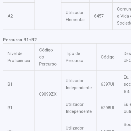
Comun
Utilizador
A2
6457
e Vida
Elementar
Socied
Percurso B1+B2
Código
Nível de
Tipo de
Des
do
Código
Proficiência
Percurso
UF
Percurso
Eu, 
Utilizador
B1
6397UI
soc
Independente
e a
09099ZX
Utilizador
Eu 
B1
6398UI
Independente
out
Soc
Utilizador