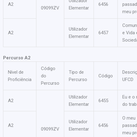
Utilizador
A2
6456
passad
09099ZV
Elementar
meu pr
Comun
Utilizador
A2
6457
e Vida
Elementar
Socied
Percurso A2
Código
Nível de
Tipo de
Descri
do
Código
Proficiência
Percurso
UFCD
Percurso
Utilizador
Eu e o
A2
6455
Elementar
do trab
O meu
Utilizador
A2
6456
passad
09099ZV
Elementar
meu pr