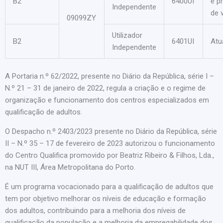
B2
6400UI
e p
Independente
de 
09099ZY
Utilizador
B2
6401UI
Atu
Independente
A Portaria n.º 62/2022, presente no Diário da República, série I –
N.º 21 – 31 de janeiro de 2022, regula a criação e o regime de
organização e funcionamento dos centros especializados em
qualificação de adultos.
O Despacho n.º 2403/2023 presente no Diário da República, série
II – N.º 35 – 17 de fevereiro de 2023 autorizou o funcionamento
do Centro Qualifica promovido por Beatriz Ribeiro & Filhos, Lda.,
na NUT III, Área Metropolitana do Porto.
É um programa vocacionado para a qualificação de adultos que
tem por objetivo melhorar os níveis de educação e formação
dos adultos, contribuindo para a melhoria dos níveis de
qualificação da população e a melhoria da empregabilidade dos