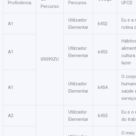
Proficiência
Percurso
UFCD
Percurso
Utilizador
Eu e a
A1
6452
Elementar
rotina d
Hábito
Utilizador
aliment
A1
6453
Elementar
cultura
09099ZU
lazer
O corp
Utilizador
human
A1
6454
Elementar
saúde 
serviç
Utilizador
Eu e o
A2
6455
Elementar
do trab
O meu