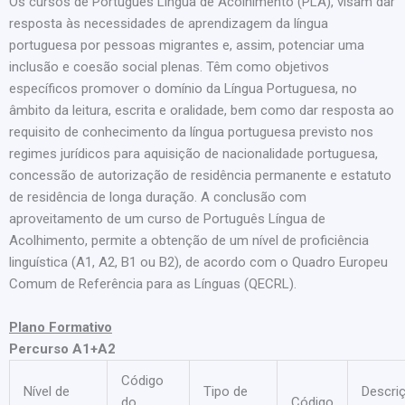
Os cursos de Português Língua de Acolhimento (PLA), visam dar
resposta às necessidades de aprendizagem da língua
portuguesa por pessoas migrantes e, assim, potenciar uma
inclusão e coesão social plenas. Têm como objetivos
específicos promover o domínio da Língua Portuguesa, no
âmbito da leitura, escrita e oralidade, bem como dar resposta ao
requisito de conhecimento da língua portuguesa previsto nos
regimes jurídicos para aquisição de nacionalidade portuguesa,
concessão de autorização de residência permanente e estatuto
de residência de longa duração. A conclusão com
aproveitamento de um curso de Português Língua de
Acolhimento, permite a obtenção de um nível de proficiência
linguística (A1, A2, B1 ou B2), de acordo com o Quadro Europeu
Comum de Referência para as Línguas (QECRL).
Plano Formativo
Percurso A1+A2
Código
Nível de
Tipo de
Descri
do
Código