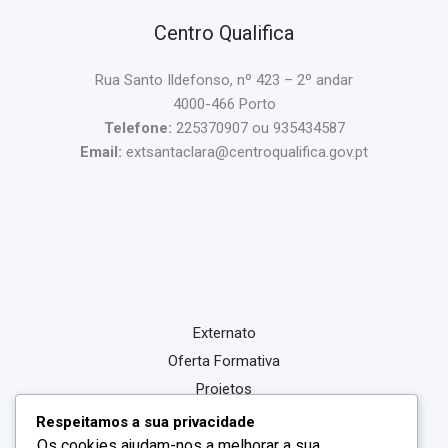
Centro Qualifica
Rua Santo Ildefonso, nº 423 – 2º andar
4000-466 Porto
Telefone:
225370907 ou 935434587
Email:
extsantaclara@centroqualifica.gov.pt
Externato
Oferta Formativa
Projetos
Centro Qualifica
Respeitamos a sua privacidade
Os cookies ajudam-nos a melhorar a sua
Noticias