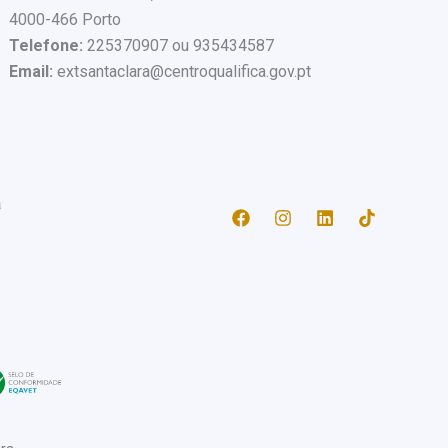
4000-466 Porto
Telefone:
225370907 ou 935434587
Email:
extsantaclara@centroqualifica.gov.pt
a