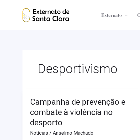
Skip
to
Externato
O
content
Desportivismo
Campanha de prevenção e
Campanha
de
combate à violência no
prevenção
desporto
e
combate
Notícias
/
Anselmo Machado