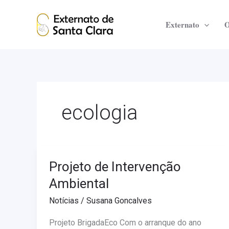
Skip
to
Externato
O
content
ecologia
Projeto de Intervenção
Projeto
de
Ambiental
Intervenção
Notícias
/
Susana Goncalves
Ambiental
Projeto BrigadaEco Com o arranque do ano