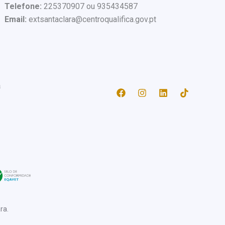
Telefone:
225370907 ou 935434587
Email:
extsantaclara@centroqualifica.gov.pt
a
ra.