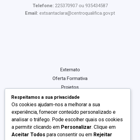
Telefone:
225370907 ou 935434587
Email:
extsantaclara@centroqualifica.gov.pt
Externato
Oferta Formativa
Projetos
Centro Qualifica
Respeitamos a sua privacidade
Os cookies ajudam-nos a melhorar a sua
Noticias
experiência, fornecer conteúdo personalizado e
Contactos
analisar o tráfego. Pode escolher quais os cookies
a permitir clicando em
Personalizar
. Clique em
Aceitar Todos
para consentir ou em
Rejeitar